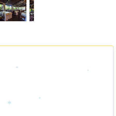
*
*
*