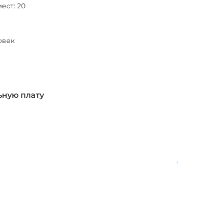
ест: 20
ловек
ьную плату
*