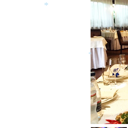
*
*
*