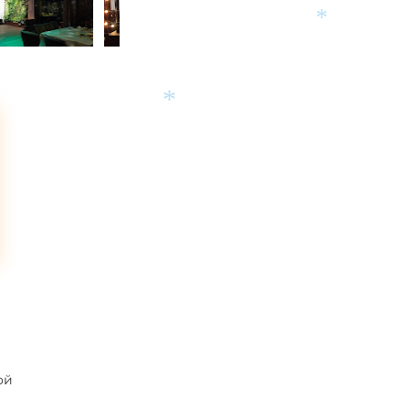
*
*
ой