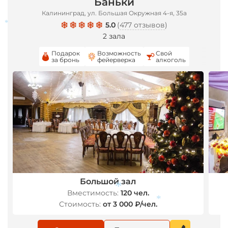
Баньки
Калининград, ул. Большая Окружная 4-я, 35а
5.0
(
477 отзывов
)
*
2 зала
Подарок
Возможность
Свой
за бронь
фейерверка
алкоголь
*
Большой зал
Вместимость:
120 чел.
*
Стоимость:
от 3 000 ₽/чел.
*