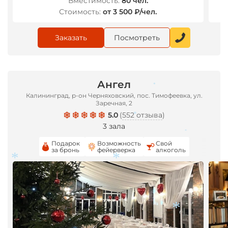
Вместимость:
80 чел.
Стоимость:
от 3 500 ₽/чел.
Заказать
Посмотреть
Ангел
*
Калининград, р-он Черняховский, пос. Тимофеевка, ул.
Заречная, 2
5.0
(
552 отзыва
)
*
3 зала
*
Подарок
Возможность
Свой
за бронь
фейерверка
алкоголь
*
*
*