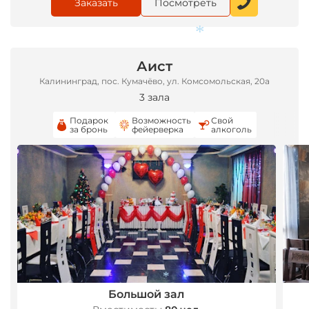
Заказать
Посмотреть
*
Аист
Калининград, пос. Кумачёво, ул. Комсомольская, 20а
3 зала
Подарок
Возможность
Свой
за бронь
фейерверка
алкоголь
*
*
*
Большой зал